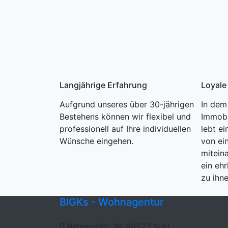
Langjährige Erfahrung
Loyale
Aufgrund unseres über 30-jährigen
In dem
Bestehens können wir flexibel und
Immobi
professionell auf Ihre individuellen
lebt ei
Wünsche eingehen.
von ei
mitein
ein ehr
zu ihne
BIGKs - Wohnagentur
Bahnhofstr. 16, 98527 Suhl