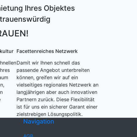
ietung Ihres Objektes
ertrauenswürdig
RAUEN!
kultur
Facettenreiches Netzwerk
chnellen
Damit wir Ihnen schnell das
hres
passende Angebot unterbreiten
raum
können, greifen wir auf ein
n,
vielseitiges regionales Netzwerk an
en
langjährigen aber auch innovativen
e
Partnern zurück. Diese Flexibilität
ist für uns ein sicherer Garant einer
zielstrebigen Lösungspolitik.
Navigation
AGB