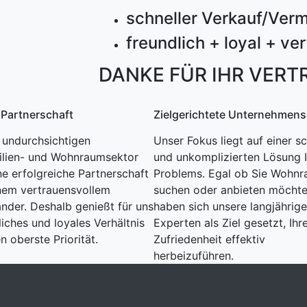
schneller Verkauf/Verm
freundlich + loyal + v
DANKE FÜR IHR VERT
 Partnerschaft
Zielgerichtete Unternehmens
 undurchsichtigen
Unser Fokus liegt auf einer s
lien- und Wohnraumsektor
und unkomplizierten Lösung I
ne erfolgreiche Partnerschaft
Problems. Egal ob Sie Wohn
nem vertrauensvollem
suchen oder anbieten möchte
ander. Deshalb genießt für uns
haben sich unsere langjährig
liches und loyales Verhältnis
Experten als Ziel gesetzt, Ihr
n oberste Priorität.
Zufriedenheit effektiv
herbeizuführen.