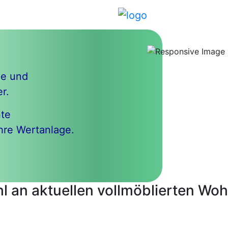
e und
r.
nte
hre Wertanlage.
l an aktuellen vollmöblierten Wo